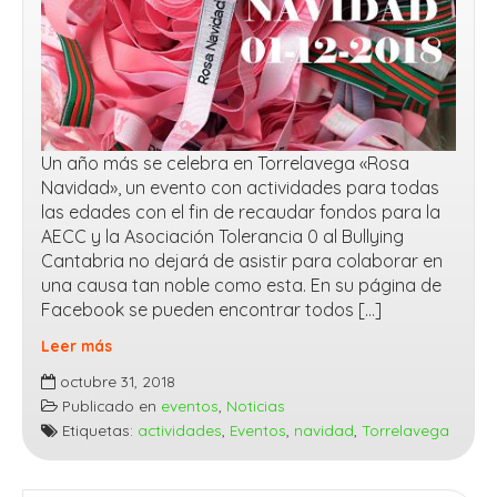
Un año más se celebra en Torrelavega «Rosa
Navidad», un evento con actividades para todas
las edades con el fin de recaudar fondos para la
AECC y la Asociación Tolerancia 0 al Bullying
Cantabria no dejará de asistir para colaborar en
una causa tan noble como esta. En su página de
Facebook se pueden encontrar todos […]
Leer más
At0ab
octubre 31, 2018
estará
Publicado en
eventos
,
Noticias
en
Etiquetas:
actividades
,
Eventos
,
navidad
,
Torrelavega
Rosa
Navidad
2018