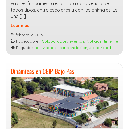
valores fundamentales para la convivencia de
todos tipos, entre escolares y con los animales. Es
una […]
Leer más
Marcha
febrero 2, 2019
«Mi
Publicado en
Colaboracion
,
eventos
,
Noticias
,
timeline
Amigo
Etiquetas:
actividades
,
concienciación
,
solidaridad
y
Yo»
Dinámicas en CEIP Bajo Pas