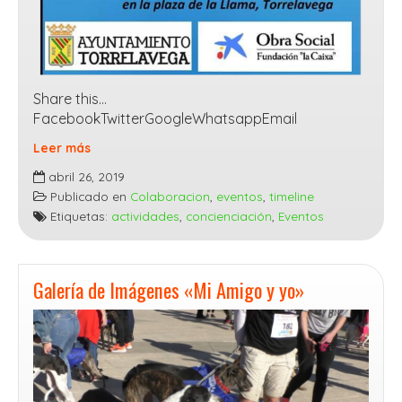
Share this…
FacebookTwitterGoogleWhatsappEmail
Leer más
Presentación
abril 26, 2019
de
Publicado en
Colaboracion
,
eventos
,
timeline
Programa
Etiquetas:
actividades
,
concienciación
,
Eventos
de
actividades
del
Galería de Imágenes «Mi Amigo y yo»
2
de
Mayo
de
2019