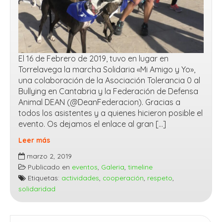
El 16 de Febrero de 2019, tuvo en lugar en
Torrelavega la marcha Solidaria «Mi Amigo y Yo»,
una colaboración de la Asociación Tolerancia 0 al
Bullying en Cantabria y la Federación de Defensa
Animal DEAN (@DeanFederacion). Gracias a
todos los asistentes y a quienes hicieron posible el
evento. Os dejamos el enlace al gran […]
Leer más
Galería
marzo 2, 2019
de
Publicado en
eventos
,
Galeria
,
timeline
Imágenes
Etiquetas:
actividades
,
cooperación
,
respeto
,
«Mi
solidaridad
Amigo
y
yo»